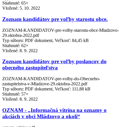
Stiahnuté: 65×
Vložené:
5. 10. 2022
Zoznam kandidátov pre voľby starostu obce.
ZOZNAM-KANDIDATOV-pre-volby-starostu-obce-Mladzovo-
29.oktobra-2022.pdf
Typ súboru: PDF dokument, Veľkosť: 84,45 kB
Stiahnuté: 62×
Vložené:
8. 9. 2022
Zoznam kandidátov pre voľby poslancov do
obecného zastupiteľstva
ZOZNAM-KANDIDATOV-pre-volby-do-Obecneho-
zastupitelstva-v-Mladzove-29.oktobra-2022.pdf
Typ súboru: PDF dokument, Veľkosť: 111,88 kB
Stiahnuté: 57×
Vložené:
8. 9. 2022
OZNAM - „Informačná vitrína na oznamy o
akciách v obci Mládzovo a okolí“