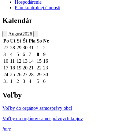
Hospodárenie
Plán kontrolnej činnosti
Kalendár
August
2026
Po
Ut
St
Št
Pia
So
Ne
27
28
29
30
31
1
2
3
4
5
6
7
8
9
10
11
12
13
14
15
16
17
18
19
20
21
22
23
24
25
26
27
28
29
30
31
1
2
3
4
5
6
Voľby
Voľby do orgánov samosprávy obcí
Voľby do orgánov samosprávnych krajov
hore