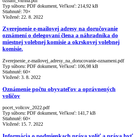
oznam_vitrina.pdf
Typ súboru: PDF dokument, Veľkosť: 214,92 kB
Stiahnuté: 70×
Vložené:
22. 8. 2022
Zverejnenie e-mailovej adresy na doručovanie
oznámení o delegovaní člena a náhradníka do
miestnej volebnej komisie a okrskovej volebnej
komisie.
Zverejnenie_e-mailovej_adresy_na_dorucovanie-oznameni.pdf
Typ súboru: PDF dokument, Veľkosť: 106,98 kB
Stiahnuté: 60×
Vložené:
3. 8. 2022
Oznámenie počtu obyvateľov a oprávnených
voličov
pocet_volicov_2022.pdf
Typ súboru: PDF dokument, Veľkosť: 141,7 kB
Stiahnuté: 60×
Vložené:
15. 7. 2022
Informácia o podmienkach práva voliť a práva byť