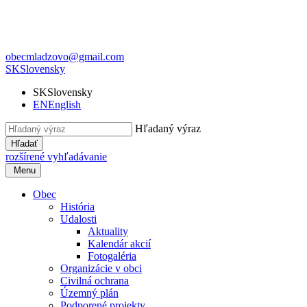
obecmladzovo@gmail.com
SK
Slovensky
SK
Slovensky
EN
English
Hľadaný výraz
Hľadať
rozšírené vyhľadávanie
Menu
Obec
História
Udalosti
Aktuality
Kalendár akcií
Fotogaléria
Organizácie v obci
Civilná ochrana
Územný plán
Podporené projekty