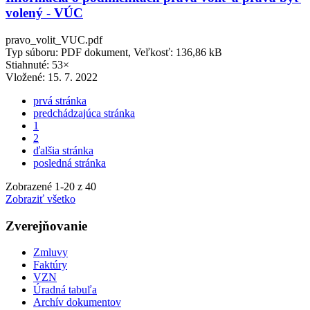
volený - VÚC
pravo_volit_VUC.pdf
Typ súboru: PDF dokument, Veľkosť: 136,86 kB
Stiahnuté: 53×
Vložené:
15. 7. 2022
prvá stránka
predchádzajúca stránka
1
2
ďalšia stránka
posledná stránka
Zobrazené
1
-
20
z 40
Zobraziť všetko
Zverejňovanie
Zmluvy
Faktúry
VZN
Úradná tabuľa
Archív dokumentov