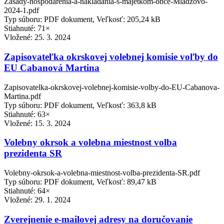
Zasady-hospodarenia-a-nakladania-s-majetkom-obce-Mladzovo-
2024-1.pdf
Typ súboru: PDF dokument, Veľkosť: 205,24 kB
Stiahnuté: 71×
Vložené:
25. 3. 2024
Zapisovateľka okrskovej volebnej komisie voľby do
EU Cabanová Martina
Zapisovatelka-okrskovej-volebnej-komisie-volby-do-EU-Cabanova-
Martina.pdf
Typ súboru: PDF dokument, Veľkosť: 363,8 kB
Stiahnuté: 63×
Vložené:
15. 3. 2024
Volebny okrsok a volebna miestnost volba
prezidenta SR
Volebny-okrsok-a-volebna-miestnost-volba-prezidenta-SR.pdf
Typ súboru: PDF dokument, Veľkosť: 89,47 kB
Stiahnuté: 64×
Vložené:
29. 1. 2024
Zverejnenie e-mailovej adresy na doručovanie