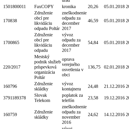
úrad
1501800011
FaxCOPY
kronika
20,26
05.01.2018
2
Združenie
zneškodnenie
obcí pre
odpadu za
170838
46,59
05.01.2018
2
likvidáciu
december
odpadu Poltár
2017
Združenie
vývoz
obcí pre
odpadu za
1700865
54,84
05.01.2018
2
likvidáciu
december
odpadu
2017
Mestský
oprava
podnik služieb
verejného
220/2017
príspevková
136,75
02.01.2018
2
osvetlenia v
organizácia
obci
Poltár
Združenie
vývoz
160796
24,48
21.12.2016
2
skládky
kontajnera
Slovak
poplatok za
3791189378
23,58
19.12.2016
2
Telekom
telefón
zneškodnenie
Združenie
odpadu za
160759
24,62
14.12.2016
2
skládky
november
2016
vývoj