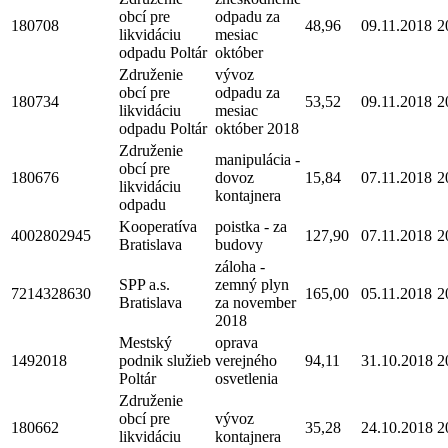
obcí pre
odpadu za
180708
48,96
09.11.2018
2
likvidáciu
mesiac
odpadu Poltár
október
Združenie
vývoz
obcí pre
odpadu za
180734
53,52
09.11.2018
2
likvidáciu
mesiac
odpadu Poltár
október 2018
Združenie
manipulácia -
obcí pre
180676
dovoz
15,84
07.11.2018
2
likvidáciu
kontajnera
odpadu
Kooperatíva
poistka - za
4002802945
127,90
07.11.2018
2
Bratislava
budovy
záloha -
SPP a.s.
zemný plyn
7214328630
165,00
05.11.2018
2
Bratislava
za november
2018
Mestský
oprava
1492018
podnik služieb
verejného
94,11
31.10.2018
2
Poltár
osvetlenia
Združenie
obcí pre
vývoz
180662
35,28
24.10.2018
2
likvidáciu
kontajnera