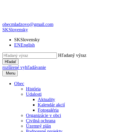
obecmladzovo@gmail.com
SK
Slovensky
SK
Slovensky
EN
English
Hľadaný výraz
Hľadať
rozšírené vyhľadávanie
Menu
Obec
História
Udalosti
Aktuality
Kalendár akcií
Fotogaléria
Organizácie v obci
Civilná ochrana
Územný plán
Podporené projekty