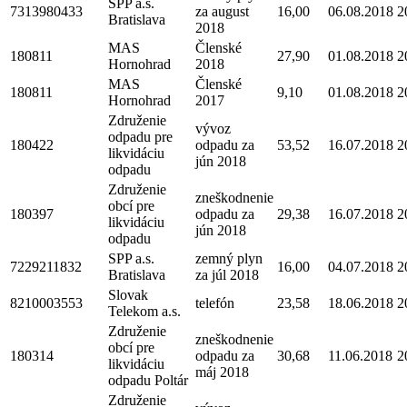
SPP a.s.
7313980433
za august
16,00
06.08.2018
2
Bratislava
2018
MAS
Členské
180811
27,90
01.08.2018
2
Hornohrad
2018
MAS
Členské
180811
9,10
01.08.2018
2
Hornohrad
2017
Združenie
vývoz
odpadu pre
180422
odpadu za
53,52
16.07.2018
2
likvidáciu
jún 2018
odpadu
Združenie
zneškodnenie
obcí pre
180397
odpadu za
29,38
16.07.2018
2
likvidáciu
jún 2018
odpadu
SPP a.s.
zemný plyn
7229211832
16,00
04.07.2018
2
Bratislava
za júl 2018
Slovak
8210003553
telefón
23,58
18.06.2018
2
Telekom a.s.
Združenie
zneškodnenie
obcí pre
180314
odpadu za
30,68
11.06.2018
2
likvidáciu
máj 2018
odpadu Poltár
Združenie