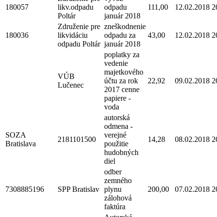
180057
likv.odpadu
odpadu
111,00
12.02.2018
2
Poltár
január 2018
Združenie pre
zneškodnenie
180036
likvidáciu
odpadu za
43,00
12.02.2018
2
odpadu Poltár
január 2018
poplatky za
vedenie
majetkového
VÚB
účtu za rok
22,92
09.02.2018
2
Lučenec
2017 cenne
papiere -
voda
autorská
odmena -
SOZA
verejné
2181101500
14,28
08.02.2018
2
Bratislava
použitie
hudobných
diel
odber
zemného
7308885196
SPP Bratislav
plynu
200,00
07.02.2018
2
zálohová
faktúra