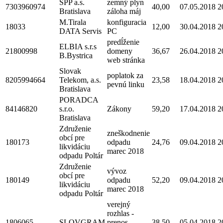
SPP a.s.
zemný plyn
7303960974
40,00
07.05.2018
2
Bratislava
záloha máj
M.Tirala
konfiguracia
18033
12,00
30.04.2018
2
DATA Servis
PC
predĺženie
ELBIA s.r.s
21800998
domeny
36,67
26.04.2018
2
B.Bystrica
web stránka
Slovak
poplatok za
8205994664
Telekom, a.s.
23,58
18.04.2018
2
pevnú linku
Bratislava
PORADCA
84146820
s.r.o.
Zákony
59,20
17.04.2018
2
Bratislava
Združenie
zneškodnenie
obcí pre
180173
odpadu
24,76
09.04.2018
2
likvidáciu
marec 2018
odpadu Poltár
Združenie
vývoz
obcí pre
180149
odpadu
52,20
09.04.2018
2
likvidáciu
marec 2018
odpadu Poltár
verejný
rozhlas -
1806065
SLOVGRAM
prenos
38,50
05.04.2018
2