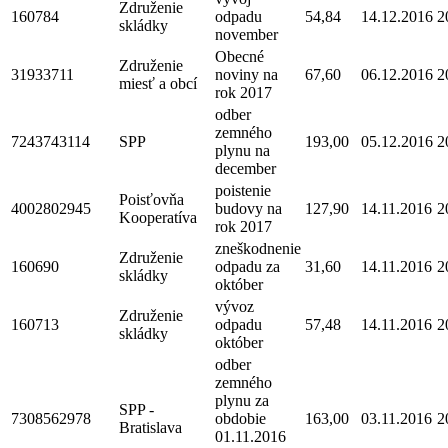
Združenie
160784
odpadu
54,84
14.12.2016
2
skládky
november
Obecné
Združenie
31933711
noviny na
67,60
06.12.2016
2
miesť a obcí
rok 2017
odber
zemného
7243743114
SPP
193,00
05.12.2016
2
plynu na
december
poistenie
Poisťovňa
4002802945
budovy na
127,90
14.11.2016
2
Kooperatíva
rok 2017
zneškodnenie
Združenie
160690
odpadu za
31,60
14.11.2016
2
skládky
október
vývoz
Združenie
160713
odpadu
57,48
14.11.2016
2
skládky
október
odber
zemného
plynu za
SPP -
7308562978
obdobie
163,00
03.11.2016
2
Bratislava
01.11.2016