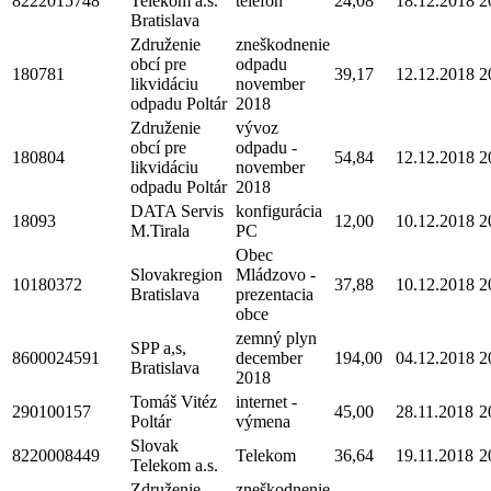
8222015748
Telekom a.s.
telefón
24,08
18.12.2018
2
Bratislava
Združenie
zneškodnenie
obcí pre
odpadu
180781
39,17
12.12.2018
2
likvidáciu
november
odpadu Poltár
2018
Združenie
vývoz
obcí pre
odpadu -
180804
54,84
12.12.2018
2
likvidáciu
november
odpadu Poltár
2018
DATA Servis
konfigurácia
18093
12,00
10.12.2018
2
M.Tirala
PC
Obec
Slovakregion
Mládzovo -
10180372
37,88
10.12.2018
2
Bratislava
prezentacia
obce
zemný plyn
SPP a,s,
8600024591
december
194,00
04.12.2018
2
Bratislava
2018
Tomáš Vitéz
internet -
290100157
45,00
28.11.2018
2
Poltár
výmena
Slovak
8220008449
Telekom
36,64
19.11.2018
2
Telekom a.s.
Združenie
zneškodnenie