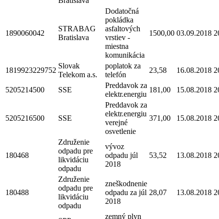
Bratislava
Dodatočná
pokládka
STRABAG
asfaltových
1890060042
1500,00
03.09.2018
2
Bratislava
vrstiev -
miestna
komunikácia
Slovak
poplatok za
1819923229752
23,58
16.08.2018
2
Telekom a.s.
telefón
Preddavok za
5205214500
SSE
181,00
15.08.2018
2
elektr.energiu
Preddavok za
elektr.energiu
5205216500
SSE
371,00
15.08.2018
2
verejné
osvetlenie
Združenie
vývoz
odpadu pre
180468
odpadu júl
53,52
13.08.2018
2
likvidáciu
2018
odpadu
Združenie
zneškodnenie
odpadu pre
180488
odpadu za júl
28,07
13.08.2018
2
likvidáciu
2018
odpadu
zemný plyn