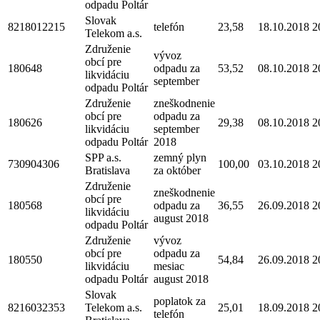
odpadu Poltár
Slovak
8218012215
telefón
23,58
18.10.2018
2
Telekom a.s.
Združenie
vývoz
obcí pre
180648
odpadu za
53,52
08.10.2018
2
likvidáciu
september
odpadu Poltár
Združenie
zneškodnenie
obcí pre
odpadu za
180626
29,38
08.10.2018
2
likvidáciu
september
odpadu Poltár
2018
SPP a.s.
zemný plyn
730904306
100,00
03.10.2018
2
Bratislava
za október
Združenie
zneškodnenie
obcí pre
180568
odpadu za
36,55
26.09.2018
2
likvidáciu
august 2018
odpadu Poltár
Združenie
vývoz
obcí pre
odpadu za
180550
54,84
26.09.2018
2
likvidáciu
mesiac
odpadu Poltár
august 2018
Slovak
poplatok za
8216032353
Telekom a.s.
25,01
18.09.2018
2
telefón