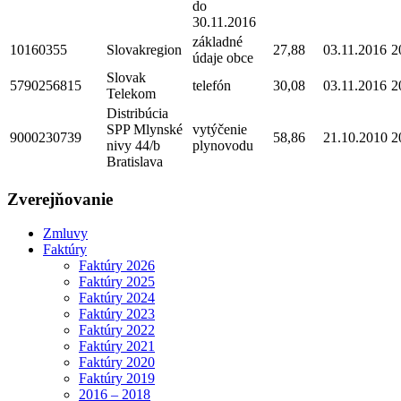
do
30.11.2016
základné
10160355
Slovakregion
27,88
03.11.2016
2
údaje obce
Slovak
5790256815
telefón
30,08
03.11.2016
2
Telekom
Distribúcia
SPP Mlynské
vytýčenie
9000230739
58,86
21.10.2010
2
nivy 44/b
plynovodu
Bratislava
Zverejňovanie
Zmluvy
Faktúry
Faktúry 2026
Faktúry 2025
Faktúry 2024
Faktúry 2023
Faktúry 2022
Faktúry 2021
Faktúry 2020
Faktúry 2019
2016 – 2018