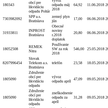
vývoz
obcí pre
180343
odpadu máj
64,92
11.06.2018
2
likvidáciu
2018
odpadu Poltár
SPP a.s.
zemný plyn
7303982092
17,00
06.06.2018
2
Bratislava
jún
Obecné
INPROST
noviny
31933811
20,80
06.06.2018
2
Bratislava
r.2018
doplatok
Používanie
REMEK
18052508
SW za rok
546,00
25.05.2018
2
Nitra
2018
Slovak
8207996454
Telekom a.s.
telefón
23,58
18.05.2018
2
Bratislava
Združenie
obcí pre
vývoz
1805090
47,09
09.05.2018
2
likvidáciu
odpadu apríl
odpadu
Združenie
zneškodnenie
obcí pre
1805090
odpadu za
31,28
09.05.2018
2
likvidáciu
apríl
odpadu