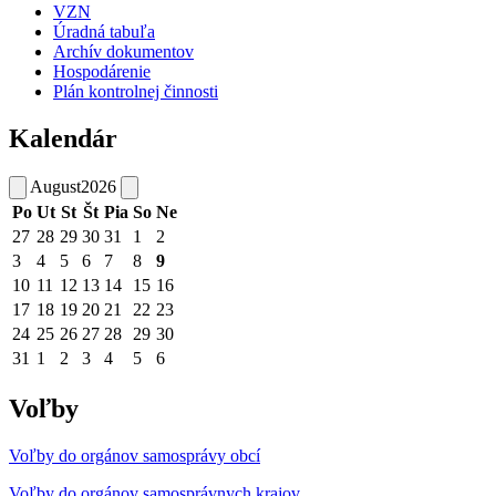
VZN
Úradná tabuľa
Archív dokumentov
Hospodárenie
Plán kontrolnej činnosti
Kalendár
August
2026
Po
Ut
St
Št
Pia
So
Ne
27
28
29
30
31
1
2
3
4
5
6
7
8
9
10
11
12
13
14
15
16
17
18
19
20
21
22
23
24
25
26
27
28
29
30
31
1
2
3
4
5
6
Voľby
Voľby do orgánov samosprávy obcí
Voľby do orgánov samosprávnych krajov