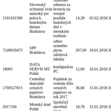
Autorská
Slovenský
odmena za
ochranný zväz
licenciu na
autorský pre
verejné
2181101500
práva k
použitie
14,28
05.02.2018
2
hudobným
hudobných
dielam
diel v
Bratislava
mestským
rozhlase
odber
zemného
SPP
7249029473
plynu
207,00
19.01.2018
2
Bratislava
zálohová
faktúra
DATA
konfigurácia
18005
SERVIS MT
12,00
16.01.2018
2
PC
Poltár
Centrálny
Poplatok za
depozitár
vedenie účtu
1769527815
cenných
cenných
36,00
15.01.2018
2
papierov
papierov za
Bratislava
rok 2017
Spoločný
Mestský úrad
2017100
stavebný
18,78
15.01.2018
2
Poltár