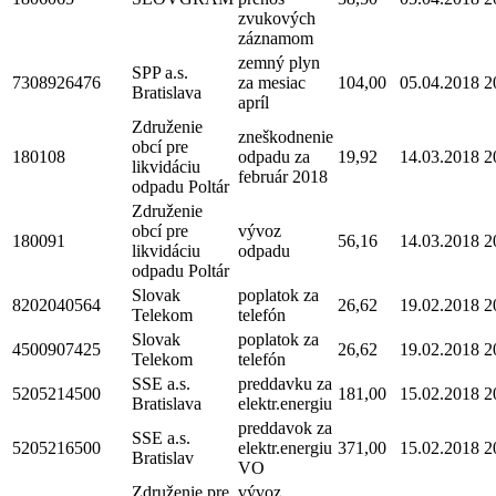
zvukových
záznamom
zemný plyn
SPP a.s.
7308926476
za mesiac
104,00
05.04.2018
2
Bratislava
apríl
Združenie
zneškodnenie
obcí pre
180108
odpadu za
19,92
14.03.2018
2
likvidáciu
február 2018
odpadu Poltár
Združenie
obcí pre
vývoz
180091
56,16
14.03.2018
2
likvidáciu
odpadu
odpadu Poltár
Slovak
poplatok za
8202040564
26,62
19.02.2018
2
Telekom
telefón
Slovak
poplatok za
4500907425
26,62
19.02.2018
2
Telekom
telefón
SSE a.s.
preddavku za
5205214500
181,00
15.02.2018
2
Bratislava
elektr.energiu
preddavok za
SSE a.s.
5205216500
elektr.energiu
371,00
15.02.2018
2
Bratislav
VO
Združenie pre
vývoz