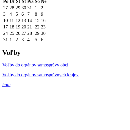
Po
Ut
St
Št
Pia
So
Ne
27
28
29
30
31
1
2
3
4
5
6
7
8
9
10
11
12
13
14
15
16
17
18
19
20
21
22
23
24
25
26
27
28
29
30
31
1
2
3
4
5
6
Voľby
Voľby do orgánov samosprávy obcí
Voľby do orgánov samosprávnych krajov
hore