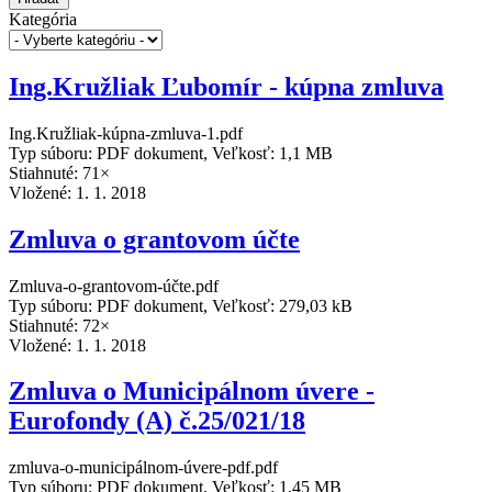
Kategória
Ing.Kružliak Ľubomír - kúpna zmluva
Ing.Kružliak-kúpna-zmluva-1.pdf
Typ súboru: PDF dokument, Veľkosť: 1,1 MB
Stiahnuté: 71×
Vložené:
1. 1. 2018
Zmluva o grantovom účte
Zmluva-o-grantovom-účte.pdf
Typ súboru: PDF dokument, Veľkosť: 279,03 kB
Stiahnuté: 72×
Vložené:
1. 1. 2018
Zmluva o Municipálnom úvere -
Eurofondy (A) č.25/021/18
zmluva-o-municipálnom-úvere-pdf.pdf
Typ súboru: PDF dokument, Veľkosť: 1,45 MB