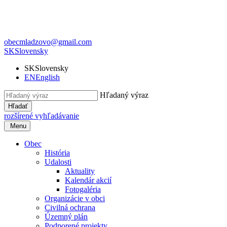
obecmladzovo@gmail.com
SK
Slovensky
SK
Slovensky
EN
English
Hľadaný výraz
Hľadať
rozšírené vyhľadávanie
Menu
Obec
História
Udalosti
Aktuality
Kalendár akcií
Fotogaléria
Organizácie v obci
Civilná ochrana
Územný plán
Podporené projekty