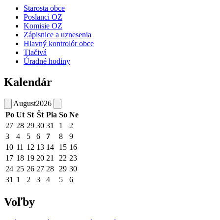
Starosta obce
Poslanci OZ
Komisie OZ
Zápisnice a uznesenia
Hlavný kontrolór obce
Tlačivá
Úradné hodiny
Kalendár
August
2026
Po
Ut
St
Št
Pia
So
Ne
27
28
29
30
31
1
2
3
4
5
6
7
8
9
10
11
12
13
14
15
16
17
18
19
20
21
22
23
24
25
26
27
28
29
30
31
1
2
3
4
5
6
Voľby