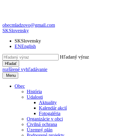
obecmladzovo@gmail.com
SK
Slovensky
SK
Slovensky
EN
English
Hľadaný výraz
Hľadať
rozšírené vyhľadávanie
Menu
Obec
História
Udalosti
Aktuality
Kalendár akcií
Fotogaléria
Organizácie v obci
Civilná ochrana
Územný plán
Podporené projekty