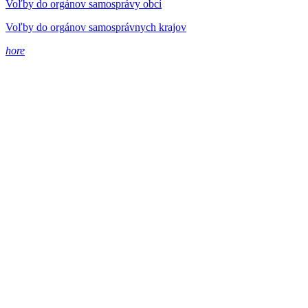
Voľby do orgánov samosprávy obcí
Voľby do orgánov samosprávnych krajov
hore