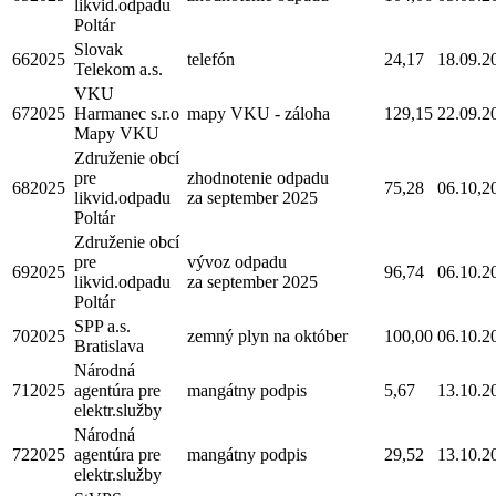
likvid.odpadu
Poltár
Slovak
662025
telefón
24,17
18.09.2
Telekom a.s.
VKU
672025
Harmanec s.r.o
mapy VKU - záloha
129,15
22.09.2
Mapy VKU
Združenie obcí
pre
zhodnotenie odpadu
682025
75,28
06.10,2
likvid.odpadu
za september 2025
Poltár
Združenie obcí
pre
vývoz odpadu
692025
96,74
06.10.2
likvid.odpadu
za september 2025
Poltár
SPP a.s.
702025
zemný plyn na október
100,00
06.10.2
Bratislava
Národná
712025
agentúra pre
mangátny podpis
5,67
13.10.2
elektr.služby
Národná
722025
agentúra pre
mangátny podpis
29,52
13.10.2
elektr.služby