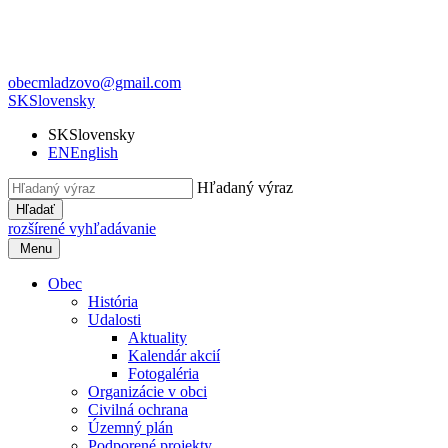
obecmladzovo@gmail.com
SK
Slovensky
SK
Slovensky
EN
English
Hľadaný výraz
Hľadať
rozšírené vyhľadávanie
Menu
Obec
História
Udalosti
Aktuality
Kalendár akcií
Fotogaléria
Organizácie v obci
Civilná ochrana
Územný plán
Podporené projekty