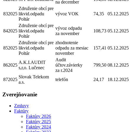
na december
Združenie obcí pre
832025
likvid.odpadu
vývoz VOK
74,35
05.12.2025
Poltár
Združenie obcí pre
vývoz odpadu
842025
likvid.odpadu
108,73
05.12.2025
za november
Poltár
Združenie obcí pre
zhodnotenie
852025
likvid.odpadu
odpadu za mesiac
157,41
05.12.2025
Poltár
november
Audit
A.K.I.AUDIT
862025
účtov.závierky
799,50
08.12.2025
s,r,o. Lučenec
za r.2024
Slovak Telekom
872025
telefón
24,17
18.12.2025
a.s.
Zverejňovanie
Zmluvy
Faktúry
Faktúry 2026
Faktúry 2025
Faktúry 2024