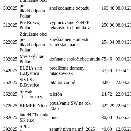
Združenie obcí
pre
302025
zneškodnenie odpadu
193,48
08.04.2
likvid.odpadu
Poltár
Pre Rozvoj
vypracovanie ŽoNFP
312025
250,00
08.04.2
Poltár
rekonštruk.chodníkov
Združenie obcí
pre
zneškodnenie odpadu
322025
254,34
08.04.2
likvid.odpadu
za mesiac marec
Poltár
Mestský úrad
332025
dofinanc.spoloč.obec.úradu
75,46
09.04.2
Poltár
ELBIA s.r.o
predlženie domeny
342025
37,59
17.04.2
B.Bystrica
mladzovo.sk
StVPS a.s.
352025
faktúra vodné
3,86
22.04.2
B.Bystrica
Slovak
362025
telefón
24,72
22.04.2
Telekom a.s.
používanie SW na rok
372025
REMEK Nitra
822,29
22.04.2
2025
interNETmania
382025
toner
80,00
05.05.2
SK s.r.o
SPP a.s.
392025
zemný plyn na máj 2025
40,00
12.05.2