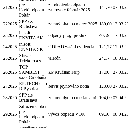
pre
zhodnotenie odpadu
212025
141,70
07.03.2
likvid.odpadu
za mesiac február 2025
Poltár
SPP a.s.
222025
zemný plyn na marec 2025
189,00
13.03.2
Bratislava
inisoft
232025
odpady-progr.produkt
40,59
17,03.2
ENVITA SK
inisoft
242025
ODPADY-zákl.evidencia
121,77
17.03.2
ENVITA SK
Slovak
252025
telefón
24,17
18.03.2
Telekom a.s.
TOP
262025
SAMBESI
ZP Kružliak Filip
17,00
27.03.2
s.r.o. Cinobaňa
EP-TECH s.r.o
272025
servis plynového kotla
123,00
27.03.2
B.Bystrica
SPP a.s.
282025
zemný plyn na mesiac apríl
104,00
07.04.2
Bratislava
Združenie obcí
pre
292025
vývoz odpadu VOK
69,56
08.04.2
likvid.odpadu
Poltár