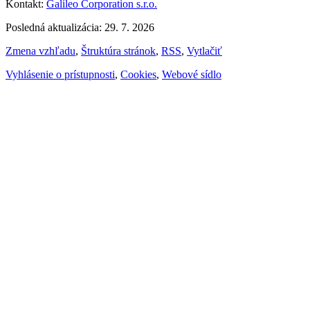
Kontakt:
Galileo Corporation s.r.o.
Posledná aktualizácia: 29. 7. 2026
Zmena vzhľadu
,
Štruktúra stránok
,
RSS
,
Vytlačiť
Vyhlásenie o prístupnosti
,
Cookies
,
Webové sídlo