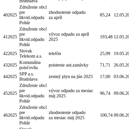
Bratislava
Združenie obcí
pre
zhodnotenie odpadu
402025
85,24
12.05.2
likvid.odpadu
za apríl
Poltár
Združenie obcí
pre
vývoz odpadu za apríl
412025
193,48
12.05.2
likvid.odpadu
2025
Poltár
Slovak
422025
telefón
25,99
19.05.2
Telekom a.s.
Komunálna
432025
poistenie aut.zastávky
71,71
26.05.2
poisťovňa
SPP a.s.
442025
zemný plyn na jún 2025
17,00
03.06.2
Bratislava
Združenie obcí
pre
vývoz odpadu za mesiac
452025
96,74
09.06.2
likvid.odpadu
máj 2025
Poltár
Združenie obcí
pre
zhodnotenie odpadu
462025
100,74
09.06.2
likvid.odpadu
za mesiac máj 2025
Poltár