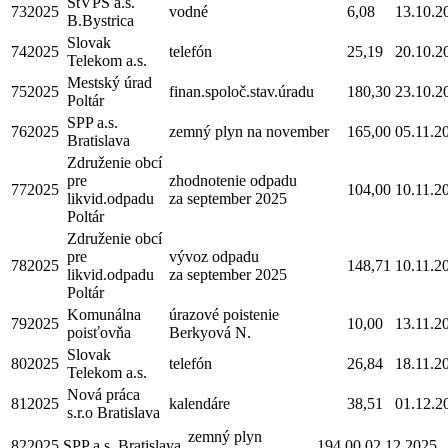
StVPS a.s.
732025
vodné
6,08
13.10.2
B.Bystrica
Slovak
742025
telefón
25,19
20.10.2
Telekom a.s.
Mestský úrad
752025
finan.spoloč.stav.úradu
180,30
23.10.2
Poltár
SPP a.s.
762025
zemný plyn na november
165,00
05.11.2
Bratislava
Združenie obcí
pre
zhodnotenie odpadu
772025
104,00
10.11.2
likvid.odpadu
za september 2025
Poltár
Združenie obcí
pre
vývoz odpadu
782025
148,71
10.11.2
likvid.odpadu
za september 2025
Poltár
Komunálna
úrazové poistenie
792025
10,00
13.11.2
poisťovňa
Berkyová N.
Slovak
802025
telefón
26,84
18.11.2
Telekom a.s.
Nová práca
812025
kalendáre
38,51
01.12.2
s.r.o Bratislava
zemný plyn
822025
SPP a.s. Bratislava
194,00
02.12.2025