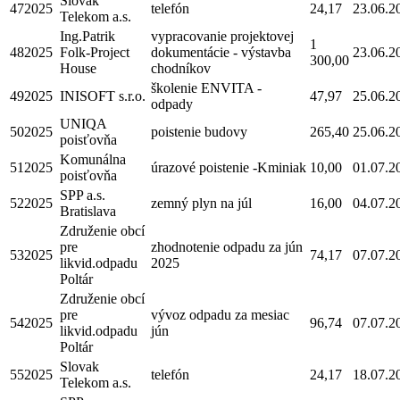
Slovak
472025
telefón
24,17
23.06.2
Telekom a.s.
Ing.Patrik
vypracovanie projektovej
1
482025
Folk-Project
dokumentácie - výstavba
23.06.2
300,00
House
chodníkov
školenie ENVITA -
492025
INISOFT s.r.o.
47,97
25.06.2
odpady
UNIQA
502025
poistenie budovy
265,40
25.06.2
poisťovňa
Komunálna
512025
úrazové poistenie -Kminiak
10,00
01.07.2
poisťovňa
SPP a.s.
522025
zemný plyn na júl
16,00
04.07.2
Bratislava
Združenie obcí
pre
zhodnotenie odpadu za jún
532025
74,17
07.07.2
likvid.odpadu
2025
Poltár
Združenie obcí
pre
vývoz odpadu za mesiac
542025
96,74
07.07.2
likvid.odpadu
jún
Poltár
Slovak
552025
telefón
24,17
18.07.2
Telekom a.s.