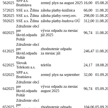
SPP a.s.
562025
zemný plyn na august 2025
16,00
05.08.2
Bratislava
572025
SSE a.s. Žilina
záloha platby-knižnica
66,00
11.08.2
582025
SSE a.s. Žilina
záloha platby-verej.osv.
298,00
11.08.2
592025
SSE a.s. Žilina
záloha platby-budova OÚ
312,00
11.08.2
Združenie obcí
pre
vývoz odpadu za mesiac
602025
96,74
11.08.2
likvid.odpadu
júl 2025
Poltár
Združenie obcí
pre
zhodnotenie odpadu
612025
246,47
11.08.2
likvid.odpadu
za mesiac júl
Poltár
Slovak
622025
telefón
24,17
18.08.2
Telekom a.s.
SPP a.s.
632025
zemný plyn na september
32,00
01.09.2
Bratislava
Združenie obcí
pre
vývoz odpadu za mesiac
642025
96,74
05.09.2
likvid.odpadu
august 2025
Poltár
Združenie obcí
pre
652025
zhodnotenie odpadu
104,06
05.09.2