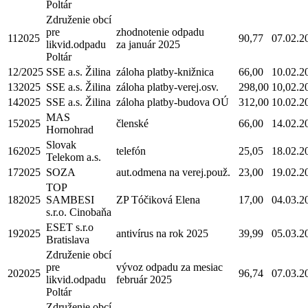
Poltár
Združenie obcí
pre
zhodnotenie odpadu
112025
90,77
07.02.2
likvid.odpadu
za január 2025
Poltár
12/2025
SSE a.s. Žilina
záloha platby-knižnica
66,00
10.02.2
132025
SSE a.s. Žilina
záloha platby-verej.osv.
298,00
10,02.2
142025
SSE a.s. Žilina
záloha platby-budova OÚ
312,00
10.02.2
MAS
152025
členské
66,00
14.02.2
Hornohrad
Slovak
162025
telefón
25,05
18.02.2
Telekom a.s.
172025
SOZA
aut.odmena na verej.použ.
23,00
19.02.2
TOP
182025
SAMBESI
ZP Tóčiková Elena
17,00
04.03.2
s.r.o. Cinobaňa
ESET s.r.o
192025
antivírus na rok 2025
39,99
05.03.2
Bratislava
Združenie obcí
pre
vývoz odpadu za mesiac
202025
96,74
07.03.2
likvid.odpadu
február 2025
Poltár
Združenie obcí