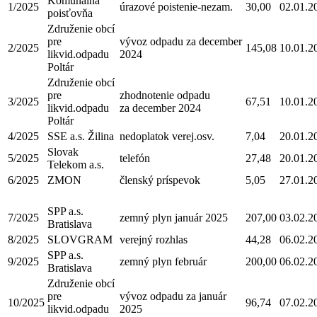
Komunálna
1/2025
úrazové poistenie-nezam.
30,00
02.01.2
poisťovňa
Združenie obcí
pre
vývoz odpadu za december
2/2025
145,08
10.01.2
likvid.odpadu
2024
Poltár
Združenie obcí
pre
zhodnotenie odpadu
3/2025
67,51
10.01.2
likvid.odpadu
za december 2024
Poltár
4/2025
SSE a.s. Žilina
nedoplatok verej.osv.
7,04
20.01.2
Slovak
5/2025
telefón
27,48
20.01.2
Telekom a.s.
6/2025
ZMON
členský príspevok
5,05
27.01.2
SPP a.s.
7/2025
zemný plyn január 2025
207,00
03.02.2
Bratislava
8/2025
SLOVGRAM
verejný rozhlas
44,28
06.02.2
SPP a.s.
9/2025
zemný plyn február
200,00
06.02.2
Bratislava
Združenie obcí
pre
vývoz odpadu za január
10/2025
96,74
07.02.2
likvid.odpadu
2025