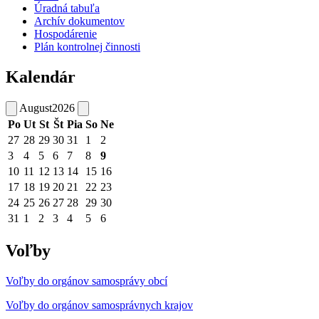
Úradná tabuľa
Archív dokumentov
Hospodárenie
Plán kontrolnej činnosti
Kalendár
August
2026
Po
Ut
St
Št
Pia
So
Ne
27
28
29
30
31
1
2
3
4
5
6
7
8
9
10
11
12
13
14
15
16
17
18
19
20
21
22
23
24
25
26
27
28
29
30
31
1
2
3
4
5
6
Voľby
Voľby do orgánov samosprávy obcí
Voľby do orgánov samosprávnych krajov