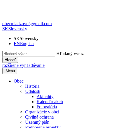
obecmladzovo@gmail.com
SK
Slovensky
SK
Slovensky
EN
English
Hľadaný výraz
Hľadať
rozšírené vyhľadávanie
Menu
Obec
História
Udalosti
Aktuality
Kalendár akcií
Fotogaléria
Organizácie v obci
Civilná ochrana
Územný plán
Podporené projekty