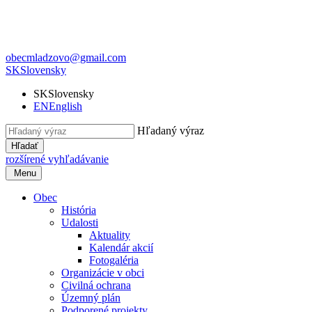
obecmladzovo@gmail.com
SK
Slovensky
SK
Slovensky
EN
English
Hľadaný výraz
Hľadať
rozšírené vyhľadávanie
Menu
Obec
História
Udalosti
Aktuality
Kalendár akcií
Fotogaléria
Organizácie v obci
Civilná ochrana
Územný plán
Podporené projekty