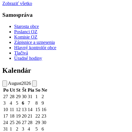
Zobraziť všetko
Samospráva
Starosta obce
Poslanci OZ
Komisie OZ
Zápisnice a uznesenia
Hlavný kontrolór obce
Tlačivá
Úradné hodiny
Kalendár
August
2026
Po
Ut
St
Št
Pia
So
Ne
27
28
29
30
31
1
2
3
4
5
6
7
8
9
10
11
12
13
14
15
16
17
18
19
20
21
22
23
24
25
26
27
28
29
30
31
1
2
3
4
5
6